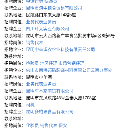
招聘岗位：
电话行销
快递员
招聘企业：
昆明市滇中粮食贸易有限公司
联系地址：民航路口东来大厦14楼b座
招聘岗位：
业务代表∕业务员
招聘企业：
四川环太实业有限公司
联系地址：昆明市云大西路新广丰食品批发市场a区8栋6号
招聘岗位：
销售代表
招聘企业：
昆明中益泽农农业科技有限责任公司
联系地址：
招聘岗位：
检验员
地区经理
市场∕营销经理
招聘企业：
佛山市南海邦盾装饰材料有限公司云南办事处
联系地址：昆明市小羊浦
招聘岗位：
业务代表∕业务员
招聘企业：
昆明车本家商贸有限公司
联系地址：昆明市东风东路48号金泰大厦1708室
招聘岗位：
司机
招聘企业：
昆明多柏思食品有限公司
联系地址：
招聘岗位：
化验员
销售代表
保安